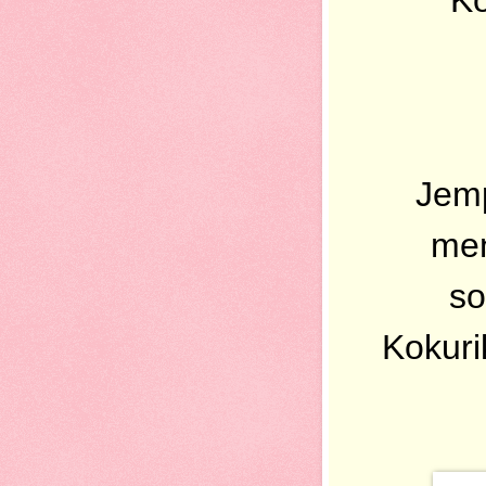
Jemp
men
so
Kokuri