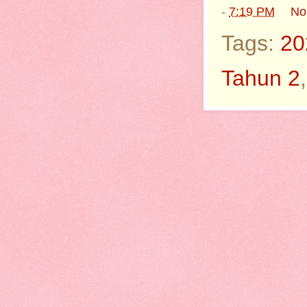
-
7:19 PM
No
Tags:
20
Tahun 2