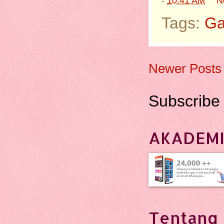
-
10:41 AM
N
Tags:
G
Newer Posts
Subscribe
AKADEMI
Tentang 