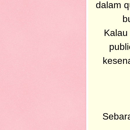
dalam q
b
Kalau 
publ
kesena
Sebara