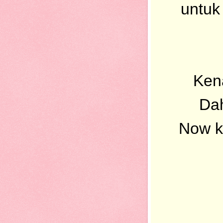
untuk
Kena
Dah
Now ki