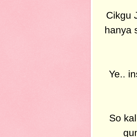
Cikgu 
hanya s
Ye.. i
So kal
gu