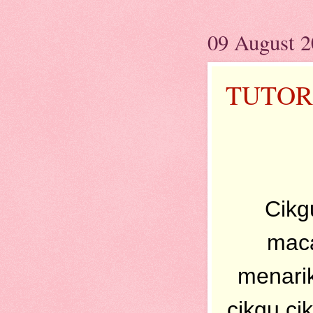
09 August 
TUTOR
Cikg
maca
menari
cikgu c