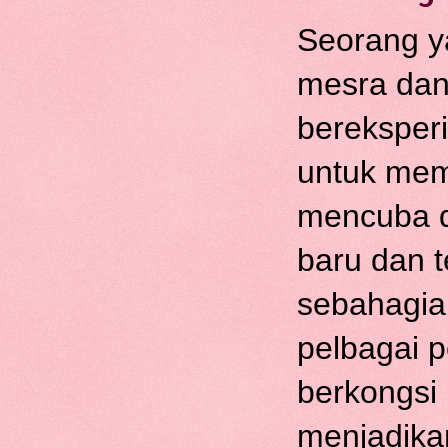
Seorang y
mesra dan 
bereksper
untuk mem
mencuba d
baru dan te
sebahagian
pelbagai p
berkongsi
menjadika