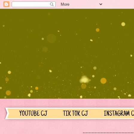
YOUTUBE CJ
TIK TOK CJ
INSTAGRAM 
OM..........................................................