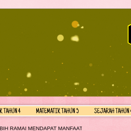
K TAHUN 4
MATEMATIK TAHUN 5
SEJARAH TAHUN 
AT MANFAATNYA......................................