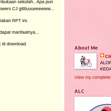
embukaan sekolah.. Apa pun
owers CJ gitttuuueeewww...
akan RPT ini.
dapat manfaatnya...
k di download.
About Me
Ci
ALOR
KEDA
View my complete 
ALC