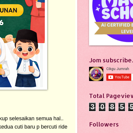
Jom subscribe..
Total Pagevie
3
0
8
5
kup selesaikan semua hal..
Followers
dua cuti baru p bercuti ride