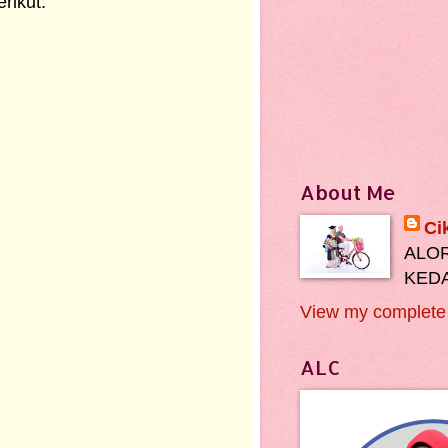
ikut:
About Me
Ci
ALOR
KEDA
View my complete 
ALC