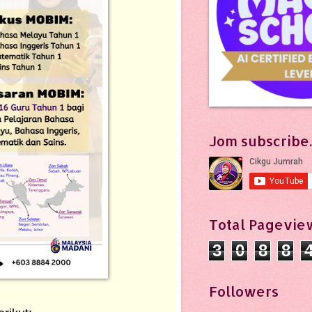
Jom subscribe..
Total Pagevie
3
0
8
8
Followers