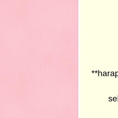
**hara
se