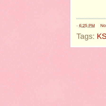
-
6:25 PM
No
Tags:
K