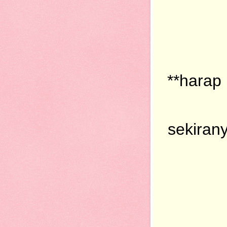
**harap
sekiran