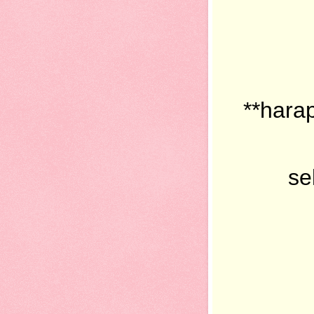
**hara
se