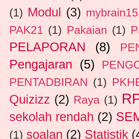
Modul
(3)
(1)
mybrain15
PAK21
(1)
Pakaian
(1)
P
PELAPORAN
(8)
PE
Pengajaran
(5)
PENG
PENTADBIRAN
(1)
PKH
R
Quizizz
(2)
Raya
(1)
SE
sekolah rendah
(2)
soalan
(2)
Statistik
(
(1)