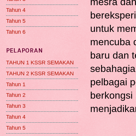
mesra dan 
Tahun 4
bereksper
Tahun 5
untuk mem
Tahun 6
mencuba d
PELAPORAN
baru dan te
TAHUN 1 KSSR SEMAKAN
sebahagian
TAHUN 2 KSSR SEMAKAN
pelbagai p
Tahun 1
berkongsi
Tahun 2
Tahun 3
menjadika
Tahun 4
Tahun 5