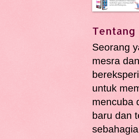
Tentang 
Seorang y
mesra dan 
bereksper
untuk mem
mencuba d
baru dan te
sebahagian