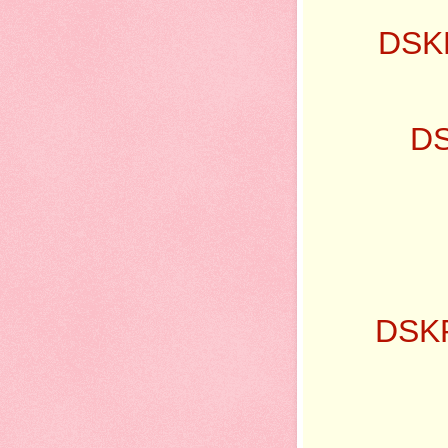
DSK
DS
DSK