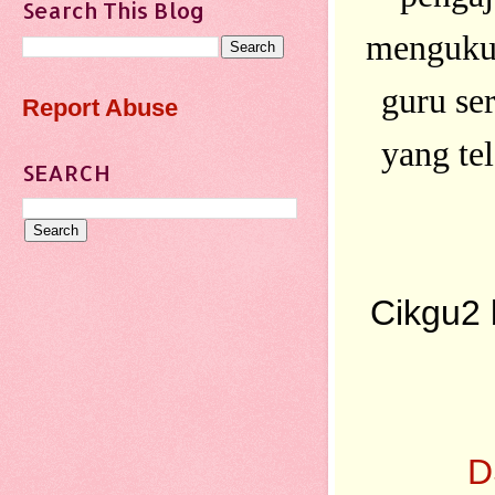
Search This Blog
mengukuh
guru se
Report Abuse
yang te
SEARCH
Cikgu2 
D