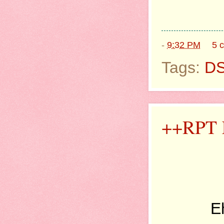
-
9:32 PM
5 
Tags:
D
++RPT 
E