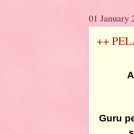
01 January 
++ PE
A
Guru
p
s