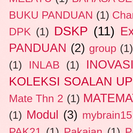
BUKU PANDUAN
(1)
Cha
DSKP
(11)
E
DPK
(1)
PANDUAN
(2)
group
(1
INOVAS
(1)
INLAB
(1)
KOLEKSI SOALAN U
MATEMA
Mate Thn 2
(1)
Modul
(3)
(1)
mybrain15
PAK21
(1)
Pakaian
(1)
P