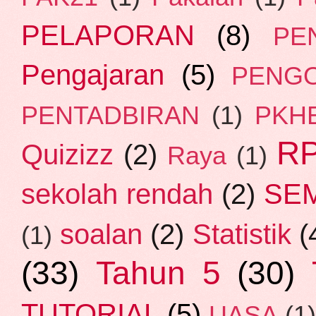
PELAPORAN
(8)
PE
Pengajaran
(5)
PENG
PENTADBIRAN
(1)
PKH
R
Quizizz
(2)
Raya
(1)
SE
sekolah rendah
(2)
soalan
(2)
Statistik
(
(1)
(33)
Tahun 5
(30)
TUTORIAL
(5)
UASA
(1)