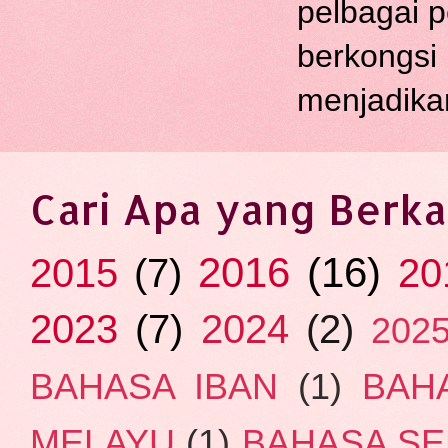
pelbagai p
berkongsi
menjadika
Cari Apa yang Berka
2016
(16)
2015
(7)
20
2023
(7)
2024
(2)
202
BAHASA IBAN
(1)
BAH
MELAYU
(1)
BAHASA SE